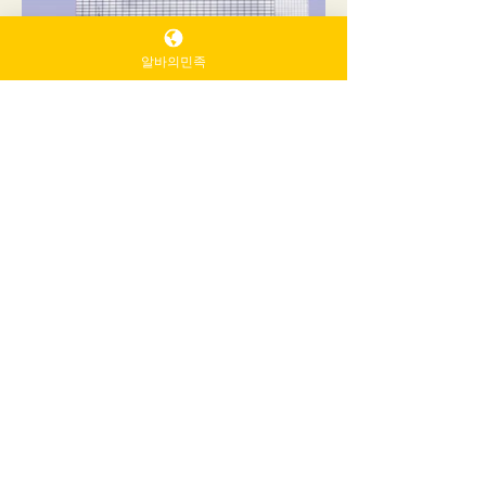
알바의민족
SNAPPILY
Want
SNAPPILY
recipes in your
inbox?
Email
*
Yes, subscribe me to your 
newsletter.
*