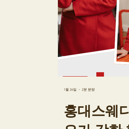
1월 26일
2분 분량
홍대스웨디