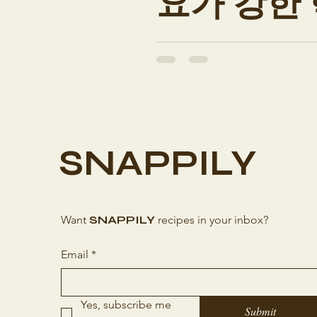
요가 강한
홍대 스웨디시알바 는 서울 
형태다. 홍대입구역을 중심으
시간대에 고객 방문이 집중되
근무 시간에도 효율적인 수입
젊은 유동 인구와 직장인 수
요가 강하고, 공덕·마포역 
SNAPPILY
간대에 치우치지 않고 꾸준한
·감각적인 인테리어 를 갖춘 
Want
SNAPPILY
recipes in your inbox?
Email
*
Yes, subscribe me 
Submit