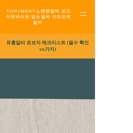
TOP​/BEST노래방알바 보도
아르바이트 업소알바 가라오케
알바
유흥알바
초보자 체크리스트 (필수 확인
10가지)